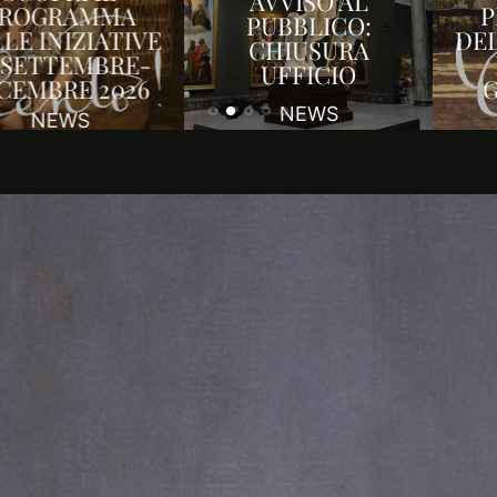
AVVISO AL
PROGRAMMA
PUBBLICO:
DELLE INIZIATIVE
CHIUSURA
DI APRILE-
UFFICIO
GIUGNO 2026
NEWS
NEWS