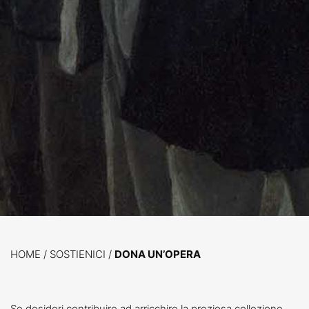
HOME
/
SOSTIENICI /
DONA UN’OPERA
Se desideri contribuire ad arricchire la preziosa collezione