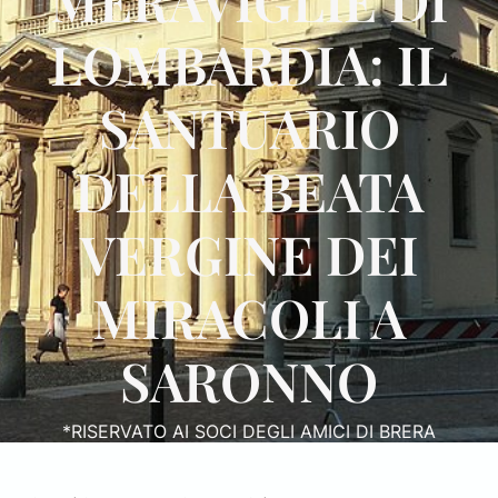
MERAVIGLIE DI
LOMBARDIA: IL
SANTUARIO
DELLA BEATA
VERGINE DEI
MIRACOLI A
SARONNO
*RISERVATO AI SOCI DEGLI AMICI DI BRERA