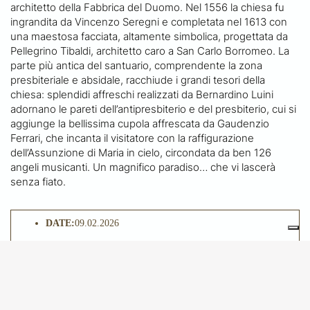
architetto della Fabbrica del Duomo. Nel 1556 la chiesa fu
ingrandita da Vincenzo Seregni e completata nel 1613 con
una maestosa facciata, altamente simbolica, progettata da
Pellegrino Tibaldi, architetto caro a San Carlo Borromeo. La
parte più antica del santuario, comprendente la zona
presbiteriale e absidale, racchiude i grandi tesori della
chiesa: splendidi affreschi realizzati da Bernardino Luini
adornano le pareti dell’antipresbiterio e del presbiterio, cui si
aggiunge la bellissima cupola affrescata da Gaudenzio
Ferrari, che incanta il visitatore con la raffigurazione
dell’Assunzione di Maria in cielo, circondata da ben 126
angeli musicanti. Un magnifico paradiso… che vi lascerà
senza fiato.
DATE:
09.02.2026
HOURS:
9.25
LOCATION:
Saronno
ENTRANCE FEE:
€ 50 La quota include viaggio in treno
A/R Milano Cadorna - Saronno, offerta alla chiesa, assistenza