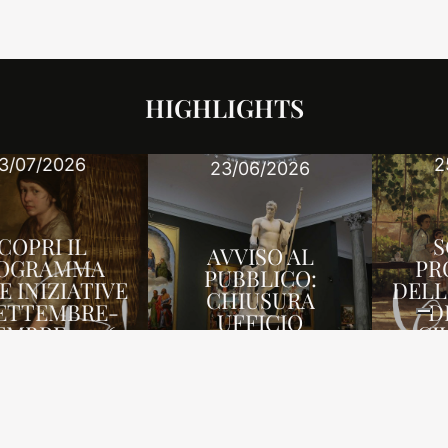
HIGHLIGHTS
25/03/2026
23/06/2026
SCOPRI IL
AVVISO AL
PROGRAMMA
PUBBLICO:
DELLE INIZIATIVE
CHIUSURA
DI APRILE-
UFFICIO
GIUGNO 2026
NEWS
NEWS