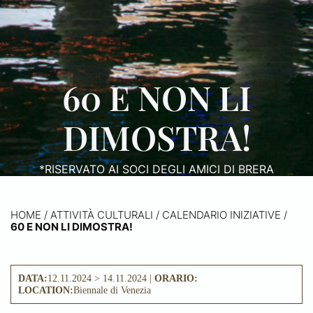
60 E NON LI
DIMOSTRA!
*RISERVATO AI SOCI DEGLI AMICI DI BRERA
HOME
/
ATTIVITÀ CULTURALI /
CALENDARIO INIZIATIVE
/
60 E NON LI DIMOSTRA!
DATA:
12.11.2024 > 14.11.2024 |
ORARIO:
LOCATION:
Biennale di Venezia