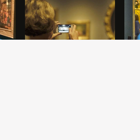
 un
Gli Amici di Brera offrono un ricco
Con un
a
panorama di eventi, conferenze,
e prep
e la
presentazioni, convegni. Scopri il
Lorenze
calendario delle nostre attività.
città i
rappres
prima c
mandas
si port