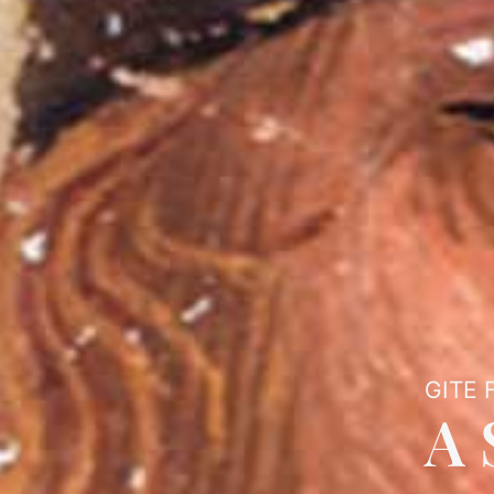
GITE 
A