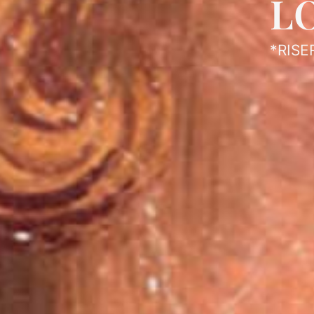
L
*RISE