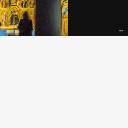
’importante mostra a lungo attesa
arata, Siena celebra Ambrogio
tti e con lui l’idea stessa della
deale che seppe essere e
entarsi nel suo periodo d’oro,
he la peste nera del 1348 ne
se in frantumi il Buon Governo e
asse via molti, tra cui lo stesso