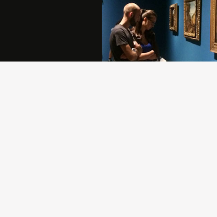
Sostenere la Pinacoteca di Brera è
atto di generosità che permette all
comunità di crescere e di rafforzar
propria identità.