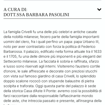
A CURA DI:
DOTT.SSA BARBARA PASOLINI
La famiglia Crivelli fu una delle più celebri e antiche casate
della nobiltà milanese; fecero parte della famiglia importanti
uomini del clero, fra i quali perfino un papa: papa Urbano III,
noto per aver contrastato con forza la politica di Federico
Barbarossa. Il palazzo, edificato nella forma attuale tra il 1633
e il 1705, fu una delle dimore più imponenti e più eleganti del
Settecento milanese. La facciata è sobria e raffinata, sfarzo
e lusso sono riservati agli interni. Visiteremo l’austero cortile
d’onore, le sale affrescate e decorate con preziosi stucchi
con vista sul famoso giardino di casa Crivelli, lo splendido
doppio scalone rococò con stupende balaustre di pietra
scolpita e traforata. Oggi questa parte del palazzo è sede
della storica Casa d’Aste Il Ponte: avremo così la possibilità di
farci raccontare dalla responsabile l’affascinante mondo
delle aste, che intreccia passato e presente, all’insegna della