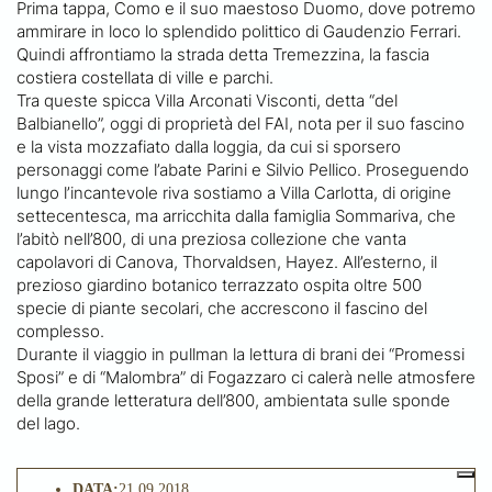
Prima tappa, Como e il suo maestoso Duomo, dove potremo
ammirare in loco lo splendido polittico di Gaudenzio Ferrari.
Quindi affrontiamo la strada detta Tremezzina, la fascia
costiera costellata di ville e parchi.
Tra queste spicca Villa Arconati Visconti, detta “del
Balbianello”, oggi di proprietà del FAI, nota per il suo fascino
e la vista mozzafiato dalla loggia, da cui si sporsero
personaggi come l’abate Parini e Silvio Pellico. Proseguendo
lungo l’incantevole riva sostiamo a Villa Carlotta, di origine
settecentesca, ma arricchita dalla famiglia Sommariva, che
l’abitò nell’800, di una preziosa collezione che vanta
capolavori di Canova, Thorvaldsen, Hayez. All’esterno, il
prezioso giardino botanico terrazzato ospita oltre 500
specie di piante secolari, che accrescono il fascino del
complesso.
Durante il viaggio in pullman la lettura di brani dei “Promessi
Sposi” e di “Malombra” di Fogazzaro ci calerà nelle atmosfere
della grande letteratura dell’800, ambientata sulle sponde
del lago.
DATA:
21.09.2018