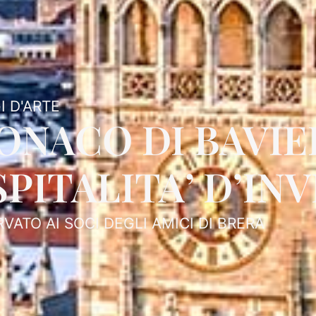
I D'ARTE
ONACO DI BAVIE
PITALITA’ D’IN
RVATO AI SOCI DEGLI AMICI DI BRERA