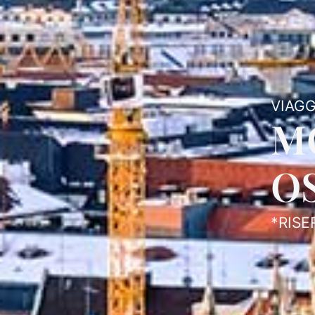
VIAGG
M
OS
*RISE