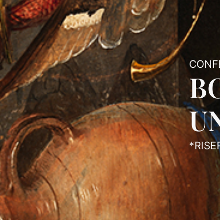
CONF
BO
U
*RISE