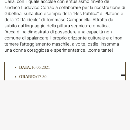
Carla, con il quale accolse con entusiasmo l’invito del
sindaco Ludovico Corrao a collaborare per la ricostruzione di
Gibellina, sull’aulico esempio della “Res Publica” di Platone e
della “Città ideale” di Tommaso Campanella. Attratta da
subito dal linguaggio della pittura segnico-cromatica,
l’Accardi ha dimostrato di possedere una capacità non
comune di spalancare il proprio orizzonte culturale e di non
temere l’atteggiamento maschile, a volte, ostile: insomma
una donna coraggiosa e sperimentatrice…come tante!
DATA:
16.06.2021
ORARIO:
17.30
LOCATION:
Museo del Novecento
Ritrovo presso la biglietteria del Museo del Novecento
QUOTA DI PARTECIPAZIONE:
€ 24