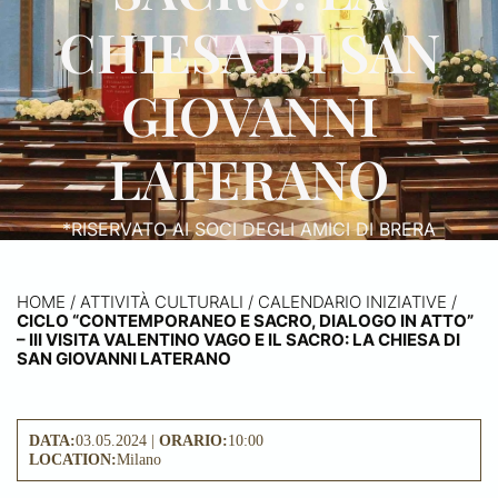
CHIESA DI SAN
GIOVANNI
LATERANO
*RISERVATO AI SOCI DEGLI AMICI DI BRERA
HOME
/
ATTIVITÀ CULTURALI /
CALENDARIO INIZIATIVE
/
CICLO “CONTEMPORANEO E SACRO, DIALOGO IN ATTO”
– III VISITA VALENTINO VAGO E IL SACRO: LA CHIESA DI
SAN GIOVANNI LATERANO
DATA:
03.05.2024 |
ORARIO:
10:00
LOCATION:
Milano