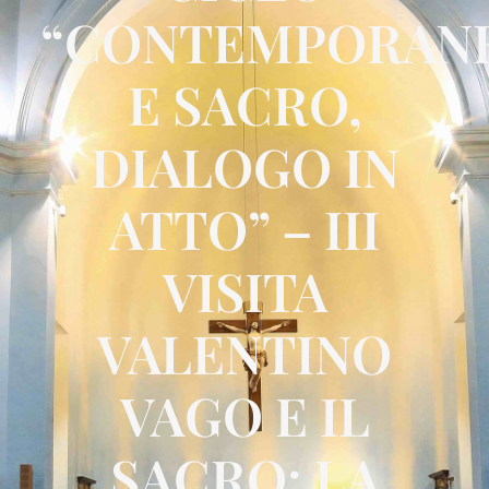
“CONTEMPORAN
E SACRO,
DIALOGO IN
ATTO” – III
VISITA
VALENTINO
VAGO E IL
SACRO: LA