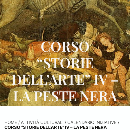
CORSO
“STORIE
DELL’ARTE” IV –
LA PESTE NERA
HOME
/
ATTIVITÀ CULTURALI /
CALENDARIO INIZIATIVE
/
CORSO “STORIE DELL’ARTE” IV – LA PESTE NERA