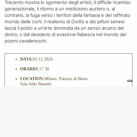
Trecento mostra lo sgomento degli artisti, il difficile ricambio
generazionale, il ritorno a un misticismo austero o, al
contrario, la fuga verso i territori della fantasia e del raffinato
mondo delle corti. Il realismo di Giotto e dei pittori senesi
lascia il posto a un’arte dominata da un senso arcano del
divino, o dal desiderio di evasione fiabesca nel mondo dei
poemi cavallereschi.
DATA:
03.12.2024
ORARIO:
17:30
LOCATION:
Milano, Palazzo di Brera
Sala Aldo Bassetti
QUOTA DI PARTECIPAZIONE:
LEZIONE SINGOLA
€30, PACCHETTO 4 LEZIONI €100;
PREZZO RIDOTTO PER I SOCI: LEZIONE SINGOLA
€20, PACCHETTO 4 LEZIONI €70