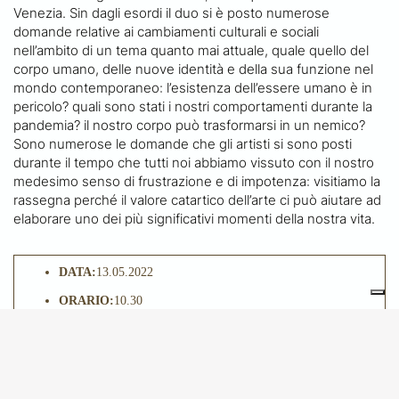
Venezia. Sin dagli esordi il duo si è posto numerose
domande relative ai cambiamenti culturali e sociali
nell’ambito di un tema quanto mai attuale, quale quello del
corpo umano, delle nuove identità e della sua funzione nel
mondo contemporaneo: l’esistenza dell’essere umano è in
pericolo? quali sono stati i nostri comportamenti durante la
pandemia? il nostro corpo può trasformarsi in un nemico?
Sono numerose le domande che gli artisti si sono posti
durante il tempo che tutti noi abbiamo vissuto con il nostro
medesimo senso di frustrazione e di impotenza: visitiamo la
rassegna perché il valore catartico dell’arte ci può aiutare ad
elaborare uno dei più significativi momenti della nostra vita.
DATA:
13.05.2022
ORARIO:
10.30
LOCATION:
Fondazione Prada
Ritrovo alla biglietteria della Fondazione Prada
QUOTA DI PARTECIPAZIONE:
Contributo di
partecipazione € 13 – Biglietto d’ingresso da acquistare in