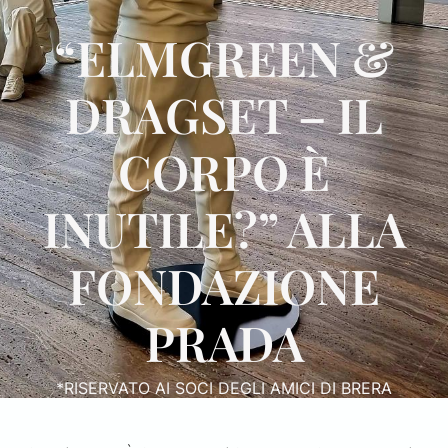
“ELMGREEN &
DRAGSET – IL
CORPO È
INUTILE?” ALLA
FONDAZIONE
PRADA
*RISERVATO AI SOCI DEGLI AMICI DI BRERA