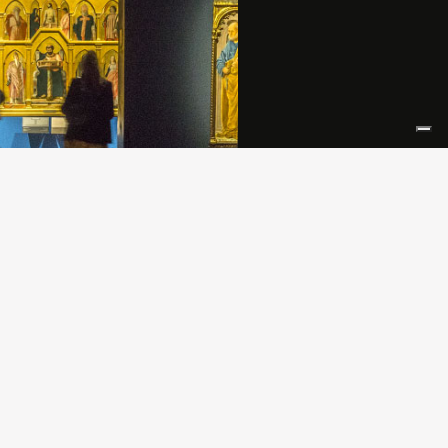
asione del centesimo anniversario
ascita, il Teatro alla Scala omaggia
allas con un’esposizione
ta per celebrarne il mito. L’eredità
prano, che ha saputo coniugare
 recitazione in una miscela unica
a consegnata alla storia quale