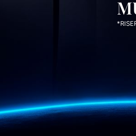
M
*RISE