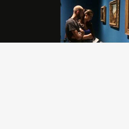
Sostenere la Pinacoteca di Brera è
atto di generosità che permette all
comunità di crescere e di rafforzar
propria identità.