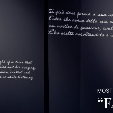
MOSTR
“