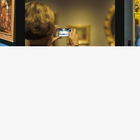
 un
Gli Amici di Brera offrono un ricco
In occ
a
panorama di eventi, conferenze,
dalla n
e la
presentazioni, convegni. Scopri il
Maria C
calendario delle nostre attività.
concepi
del so
canto e
che l’h