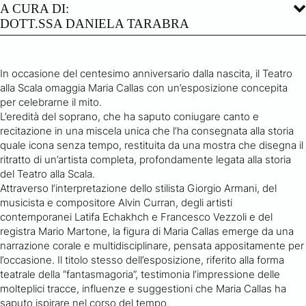
A CURA DI:
DOTT.SSA DANIELA TARABRA
In occasione del centesimo anniversario dalla nascita, il Teatro
alla Scala omaggia Maria Callas con un’esposizione concepita
per celebrarne il mito.
L’eredità del soprano, che ha saputo coniugare canto e
recitazione in una miscela unica che l’ha consegnata alla storia
quale icona senza tempo, restituita da una mostra che disegna il
ritratto di un’artista completa, profondamente legata alla storia
del Teatro alla Scala.
Attraverso l’interpretazione dello stilista Giorgio Armani, del
musicista e compositore Alvin Curran, degli artisti
contemporanei Latifa Echakhch e Francesco Vezzoli e del
registra Mario Martone, la figura di Maria Callas emerge da una
narrazione corale e multidisciplinare, pensata appositamente per
l’occasione. Il titolo stesso dell’esposizione, riferito alla forma
teatrale della “fantasmagoria”, testimonia l’impressione delle
molteplici tracce, influenze e suggestioni che Maria Callas ha
saputo ispirare nel corso del tempo.