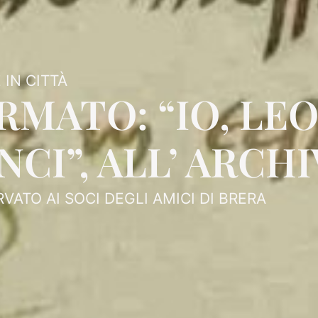
 IN CITTÀ
IRMATO: “IO, L
NCI”, ALL’ ARCH
RVATO AI SOCI DEGLI AMICI DI BRERA