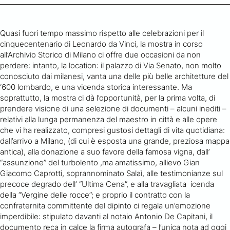
Quasi fuori tempo massimo rispetto alle celebrazioni per il
cinquecentenario di Leonardo da Vinci, la mostra in corso
all’Archivio Storico di Milano ci offre due occasioni da non
perdere: intanto, la location: il palazzo di Via Senato, non molto
conosciuto dai milanesi, vanta una delle più belle architetture del
‘600 lombardo, e una vicenda storica interessante. Ma
soprattutto, la mostra ci dà l’opportunità, per la prima volta, di
prendere visione di una selezione di documenti – alcuni inediti –
relativi alla lunga permanenza del maestro in città e alle opere
che vi ha realizzato, compresi gustosi dettagli di vita quotidiana:
dall’arrivo a Milano, (di cui è esposta una grande, preziosa mappa
antica), alla donazione a suo favore della famosa vigna, dall’
“assunzione” del turbolento ,ma amatissimo, allievo Gian
Giacomo Caprotti, soprannominato Salaì, alle testimonianze sul
precoce degrado dell’ “Ultima Cena”, e alla travagliata icenda
della “Vergine delle rocce”; e proprio il contratto con la
confraternita committente del dipinto ci regala un’emozione
imperdibile: stipulato davanti al notaio Antonio De Capitani, il
documento reca in calce la firma autografa – l’unica nota ad oggi