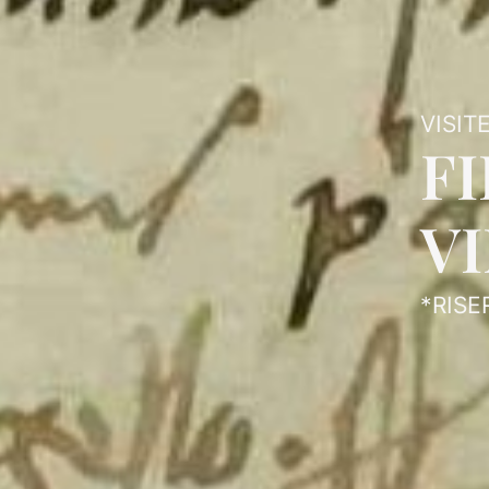
VISITE
F
VI
*RISE