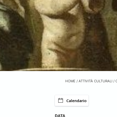
HOME
/
ATTIVITÀ CULTURALI /
Calendario
DATA