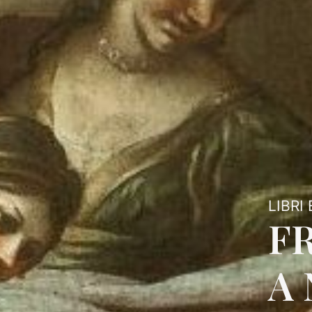
LIBRI
F
A 