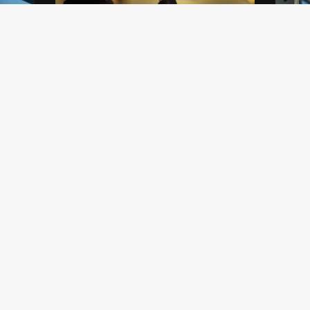
 un
Gli Amici di Brera offrono un ricco
Aldo B
a
panorama di eventi, conferenze,
presen
e la
presentazioni, convegni. Scopri il
(1657-1
calendario delle nostre attività.
Nicola 
interve
Orsi.
PROPOSTE CULTURALI
SOSTIENICI
NEWS
CALENDARIO INIZIATIVE
DIVENTA AMICO DI BRERA
PODCAST
AMICI DI BRERA KIDS
DONA UN’OPERA