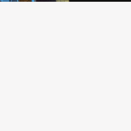
assetti e James Bradburne
tano l’opera Francesco Solimena
747) e le Arti a Napoli a cura di
Spinosa. Insieme all’autore
rranno Phlippe Daverio e Carlo
ISCRIVITI ALLA NOSTRA
NEWSLETTER
NOME
*