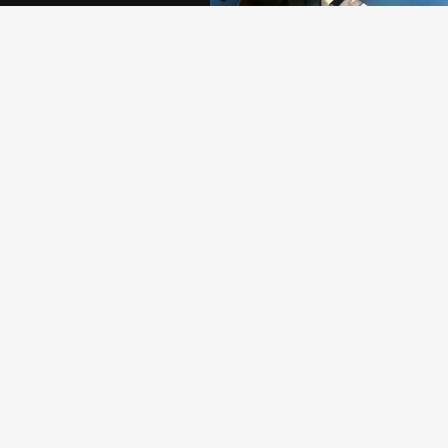
Sostenere la Pinacoteca di Brera è
atto di generosità che permette all
comunità di crescere e di rafforzar
propria identità.
ASSOCIAZIONE
MISSION
STORIA