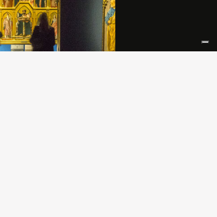
ta in cinque sezioni incentrate su
lari soggetti iconografi ci e sul
 tra i pittori italiani e quelli del
a mostra in corso a Palazzo Reale,
a in Italia dedicata a Georges de la
a il punto sulle attuali conoscenze
e al misterioso artista francese, del
non esistono opere conservate […]