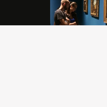
Sostenere la Pinacoteca di Brera è
atto di generosità che permette all
comunità di crescere e di rafforzar
propria identità.