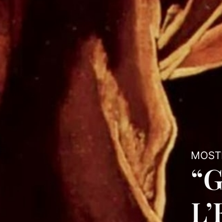
MOSTR
“
L’