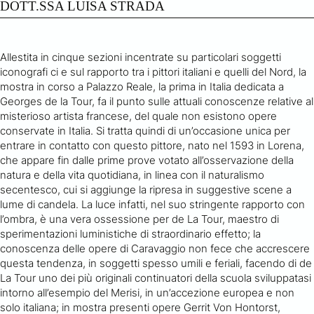
DOTT.SSA LUISA STRADA
Allestita in cinque sezioni incentrate su particolari soggetti
iconografi ci e sul rapporto tra i pittori italiani e quelli del Nord, la
mostra in corso a Palazzo Reale, la prima in Italia dedicata a
Georges de la Tour, fa il punto sulle attuali conoscenze relative al
misterioso artista francese, del quale non esistono opere
conservate in Italia. Si tratta quindi di un’occasione unica per
entrare in contatto con questo pittore, nato nel 1593 in Lorena,
che appare fin dalle prime prove votato all’osservazione della
natura e della vita quotidiana, in linea con il naturalismo
secentesco, cui si aggiunge la ripresa in suggestive scene a
lume di candela. La luce infatti, nel suo stringente rapporto con
l’ombra, è una vera ossessione per de La Tour, maestro di
sperimentazioni luministiche di straordinario effetto; la
conoscenza delle opere di Caravaggio non fece che accrescere
questa tendenza, in soggetti spesso umili e feriali, facendo di de
La Tour uno dei più originali continuatori della scuola sviluppatasi
intorno all’esempio del Merisi, in un’accezione europea e non
solo italiana; in mostra presenti opere Gerrit Von Hontorst,