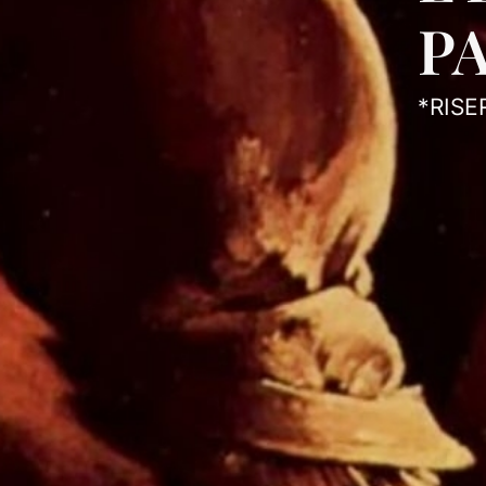
P
*RISE