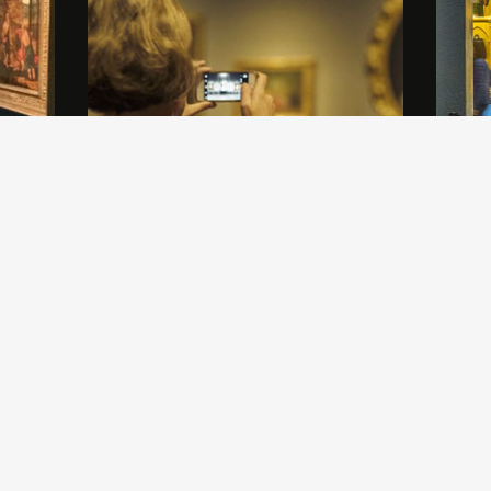
 un
Gli Amici di Brera offrono un ricco
Allesti
a
panorama di eventi, conferenze,
partico
e la
presentazioni, convegni. Scopri il
rapporto
calendario delle nostre attività.
Nord, l
la prim
Tour, f
relativ
quale 