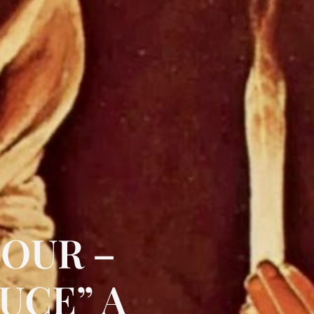
TOUR –
UCE” A