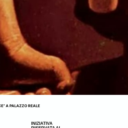
CE” A PALAZZO REALE
INIZIATIVA
RISERVATA AI