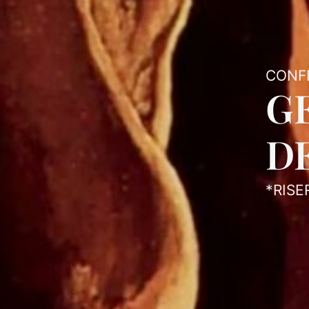
CONF
G
D
*RISE