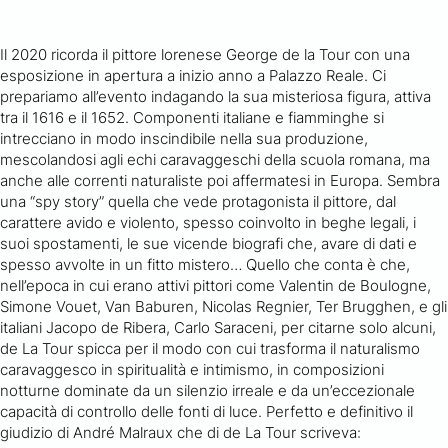
Il 2020 ricorda il pittore lorenese George de la Tour con una
esposizione in apertura a inizio anno a Palazzo Reale. Ci
prepariamo all’evento indagando la sua misteriosa figura, attiva
tra il 1616 e il 1652. Componenti italiane e fiamminghe si
intrecciano in modo inscindibile nella sua produzione,
mescolandosi agli echi caravaggeschi della scuola romana, ma
anche alle correnti naturaliste poi affermatesi in Europa. Sembra
una “spy story” quella che vede protagonista il pittore, dal
carattere avido e violento, spesso coinvolto in beghe legali, i
suoi spostamenti, le sue vicende biografi che, avare di dati e
spesso avvolte in un fitto mistero… Quello che conta è che,
nell’epoca in cui erano attivi pittori come Valentin de Boulogne,
Simone Vouet, Van Baburen, Nicolas Regnier, Ter Brugghen, e gli
italiani Jacopo de Ribera, Carlo Saraceni, per citarne solo alcuni,
de La Tour spicca per il modo con cui trasforma il naturalismo
caravaggesco in spiritualità e intimismo, in composizioni
notturne dominate da un silenzio irreale e da un’eccezionale
capacità di controllo delle fonti di luce. Perfetto e definitivo il
giudizio di André Malraux che di de La Tour scriveva: