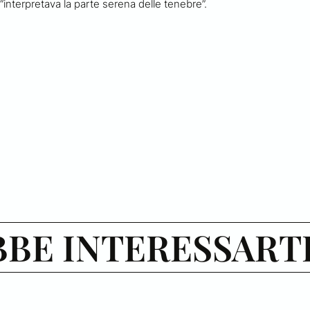
“interpretava la parte serena delle tenebre”.
BE INTERESSART