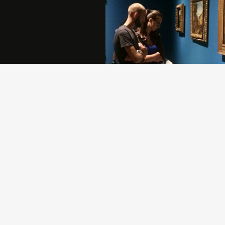
Sostenere la Pinacoteca di Brera è
atto di generosità che permette all
comunità di crescere e di rafforzar
propria identità.