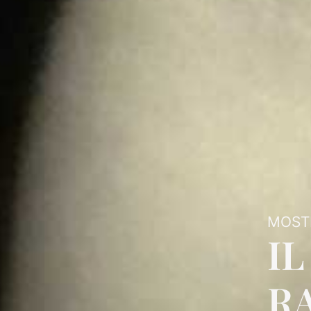
MOSTR
I
R