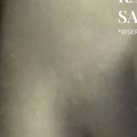
S
*RISE