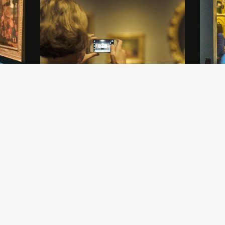
 un
Gli Amici di Brera offrono un ricco
Il Muse
a
panorama di eventi, conferenze,
collabo
e la
presentazioni, convegni. Scopri il
propon
calendario delle nostre attività.
a Margh
scena c
secolo.
Anna M
con la 