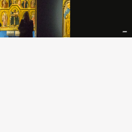
o del Novecento di Milano, in
razione con il Mart di Rovereto,
e un progetto espositivo dedicato
erita Sarfatti, figura cardine della
ulturale e artistica italiana del XX
 La mostra milanese, a cura di
aria Montaldo e Danka Giacon,
collaborazione di Antonello Negri,