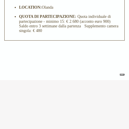
LOCATION:
Olanda
QUOTA DI PARTECIPAZIONE:
Quota individuale di
partecipazione - minimo 15: € 2.680 (acconto euro 900)
Saldo entro 3 settimane dalla partenza Supplemento camera
singola: € 480
POTREBBE INTERESSARTI
ANCHE
30.09.2026 > 03.10.2026