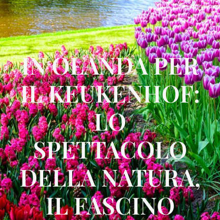
IN OLANDA PER
IL KEUKENHOF:
LO
SPETTACOLO
DELLA NATURA,
IL FASCINO