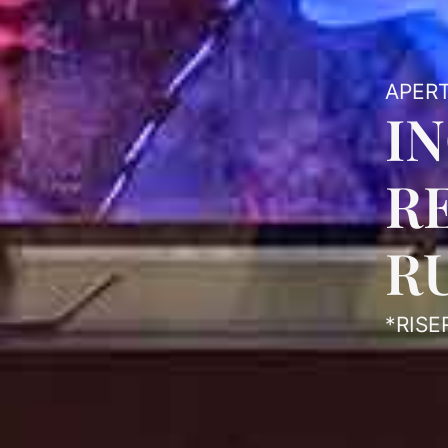
APERT
I
R
R
*RISE