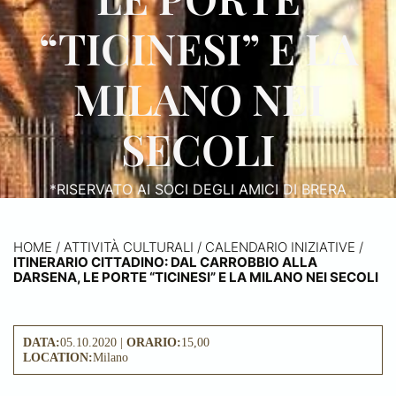
“TICINESI” E LA
MILANO NEI
SECOLI
*RISERVATO AI SOCI DEGLI AMICI DI BRERA
HOME
/
ATTIVITÀ CULTURALI /
CALENDARIO INIZIATIVE
/
ITINERARIO CITTADINO: DAL CARROBBIO ALLA
DARSENA, LE PORTE “TICINESI” E LA MILANO NEI SECOLI
DATA:
05.10.2020 |
ORARIO:
15,00
LOCATION:
Milano