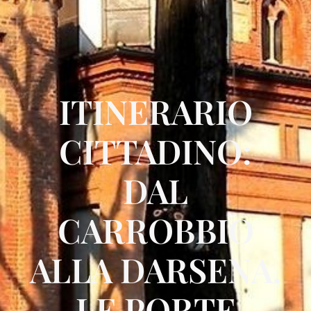
ITINERARIO
CITTADINO:
DAL
CARROBBIO
ALLA DARSENA,
LE PORTE