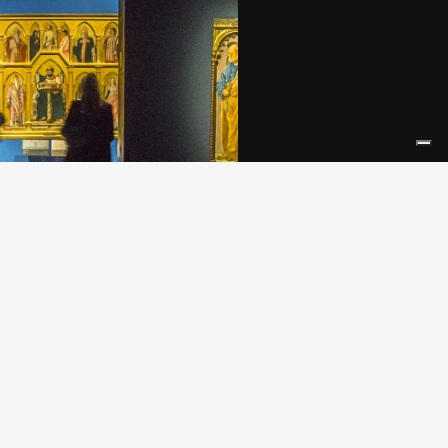
operta dell’universo del grande
r e professore universitario nel
lissimo studio a due passi dal
o Sforzesco, in occasione del
rio dalla sua nascita e per
o anche ripensato ed arricchito da