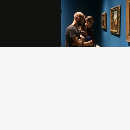
Sostenere la Pinacoteca di Brera è
atto di generosità che permette all
comunità di crescere e di rafforzar
propria identità.