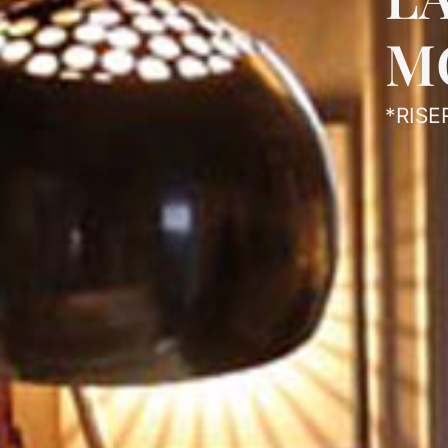
M
*RISE