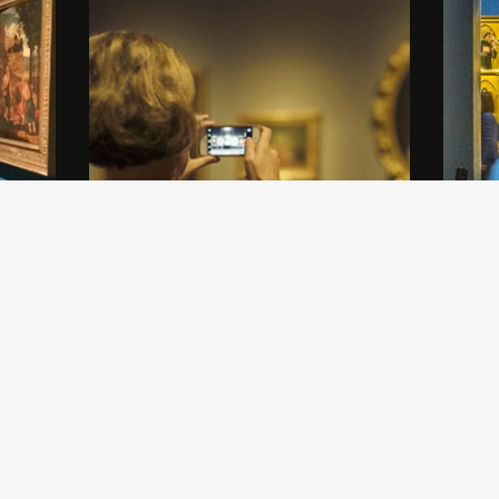
 un
Gli Amici di Brera offrono un ricco
Alla sc
a
panorama di eventi, conferenze,
designe
e la
presentazioni, convegni. Scopri il
suo bel
calendario delle nostre attività.
Castell
centena
l’event