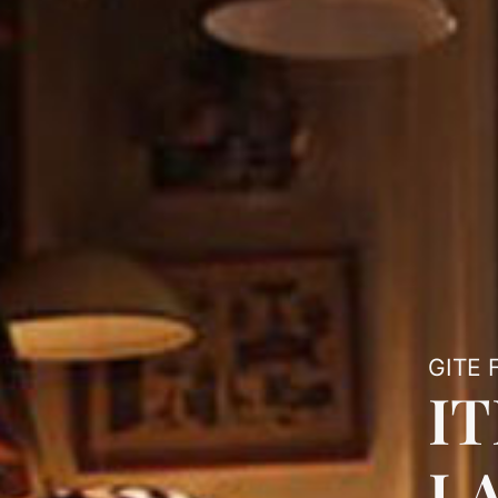
GITE 
I
L