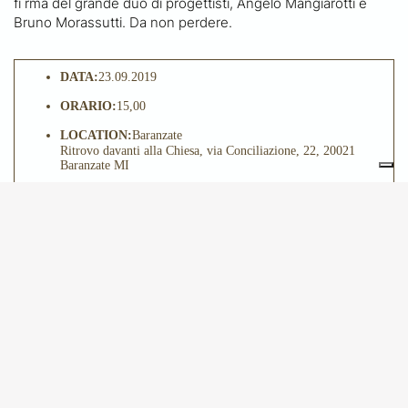
fi rma del grande duo di progettisti, Angelo Mangiarotti e
Bruno Morassutti. Da non perdere.
DATA:
23.09.2019
ORARIO:
15,00
LOCATION:
Baranzate
Ritrovo davanti alla Chiesa, via Conciliazione, 22, 20021
Baranzate MI
QUOTA DI PARTECIPAZIONE:
Quota di partecipazione €
15.
© 2024 - Amici di Brera e dei Musei Milanesi
Privacy Policy
Cookie Policy