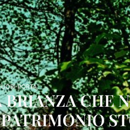
FUORI PORTA
 BRIANZA CHE N
L PATRIMONIO S