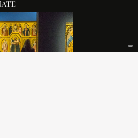
NATE
o di pochi chilometri, vi proponiamo
 di una serie di percorsi , frutto di
ezione di un patrimonio che
banale lodare, ma non lo è.