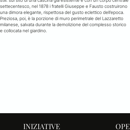
stili: sul sito di una cascina già esistente e con un corpo centrale
settecentesco, nel 1878 i fratelli Giuseppe e Fausto costruirono
una dimora elegante, rispettosa del gusto eclettico dell’epoca.
Preziosa, poi, è la porzione di muro perimetrale del Lazzaretto
milanese, salvata durante la demolizione del complesso storico
e collocata nel giardino.
INIZIATIVE
OPE