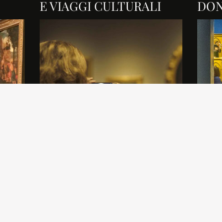
E VIAGGI CULTURALI
DO
 un
Gli Amici di Brera offrono un ricco
Nel gir
a
panorama di eventi, conferenze,
il primo
e la
presentazioni, convegni. Scopri il
una sel
calendario delle nostre attività.
sembra 