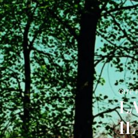
GITE 
LA
I