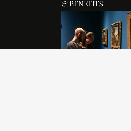
& BENEFITS
Sostenere la Pinacoteca di Brera è
atto di generosità che permette all
comunità di crescere e di rafforzar
propria identità.