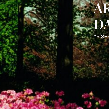
A
D
*RISE