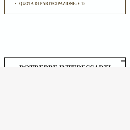
QUOTA DI PARTECIPAZIONE:
€ 15
POTREBBE INTERESSARTI
ANCHE
29.09.2026
SALA ALDO BASSETTI,
PALAZZO DI BRERA
L’OCCHIO DI MONET:
OMAGGIO