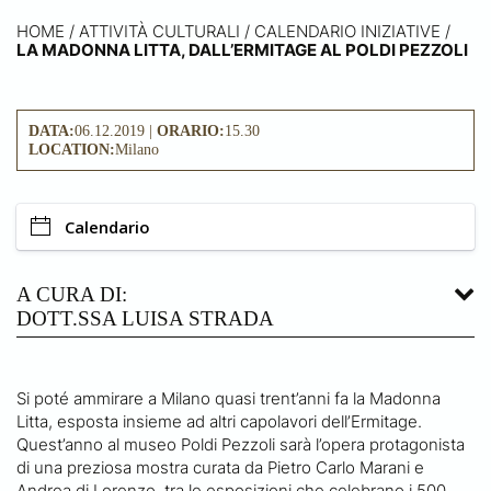
HOME
/
ATTIVITÀ CULTURALI /
CALENDARIO INIZIATIVE
/
LA MADONNA LITTA, DALL’ERMITAGE AL POLDI PEZZOLI
DATA:
06.12.2019 |
ORARIO:
15.30
LOCATION:
Milano
Calendario
A CURA DI:
DOTT.SSA LUISA STRADA
Si poté ammirare a Milano quasi trent’anni fa la Madonna
Litta, esposta insieme ad altri capolavori dell’Ermitage.
Quest’anno al museo Poldi Pezzoli sarà l’opera protagonista
di una preziosa mostra curata da Pietro Carlo Marani e
Andrea di Lorenzo, tra le esposizioni che celebrano i 500