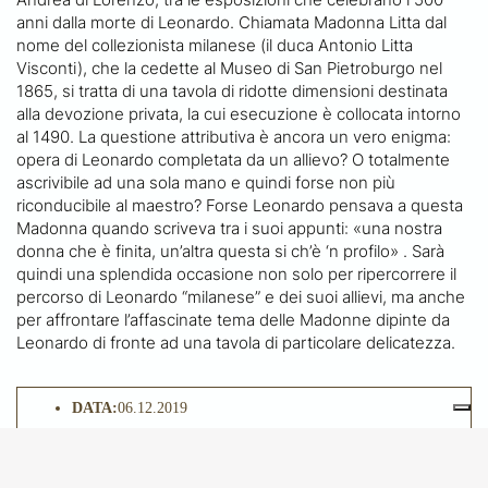
anni dalla morte di Leonardo. Chiamata Madonna Litta dal
nome del collezionista milanese (il duca Antonio Litta
Visconti), che la cedette al Museo di San Pietroburgo nel
1865, si tratta di una tavola di ridotte dimensioni destinata
alla devozione privata, la cui esecuzione è collocata intorno
al 1490. La questione attributiva è ancora un vero enigma:
opera di Leonardo completata da un allievo? O totalmente
ascrivibile ad una sola mano e quindi forse non più
riconducibile al maestro? Forse Leonardo pensava a questa
Madonna quando scriveva tra i suoi appunti: «una nostra
donna che è finita, un’altra questa si ch’è ‘n profilo» . Sarà
quindi una splendida occasione non solo per ripercorrere il
percorso di Leonardo “milanese” e dei suoi allievi, ma anche
per affrontare l’affascinate tema delle Madonne dipinte da
Leonardo di fronte ad una tavola di particolare delicatezza.
DATA:
06.12.2019
ORARIO:
15.30
LOCATION:
Milano