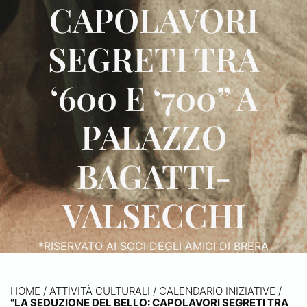
CAPOLAVORI
SEGRETI TRA
‘600 E ‘700” A
PALAZZO
BAGATTI-
VALSECCHI
*RISERVATO AI SOCI DEGLI AMICI DI BRERA
HOME
/
ATTIVITÀ CULTURALI /
CALENDARIO INIZIATIVE
/
“LA SEDUZIONE DEL BELLO: CAPOLAVORI SEGRETI TRA