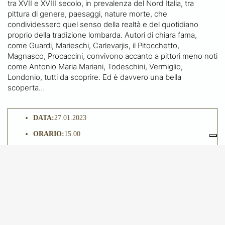
tra XVII e XVIII secolo, in prevalenza del Nord Italia, tra
pittura di genere, paesaggi, nature morte, che
condividessero quel senso della realtà e del quotidiano
proprio della tradizione lombarda. Autori di chiara fama,
come Guardi, Marieschi, Carlevarjis, il Pitocchetto,
Magnasco, Procaccini, convivono accanto a pittori meno noti
come Antonio Maria Mariani, Todeschini, Vermiglio,
Londonio, tutti da scoprire. Ed è davvero una bella
scoperta…
DATA:
27.01.2023
ORARIO:
15.00
LOCATION:
Milano
Ritrovo presso la biglietteria del museo, Via Gesù 5
QUOTA DI PARTECIPAZIONE:
€ 15,00 + biglietto
d’ingresso da acquistare in loco