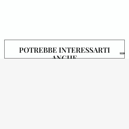
POTREBBE INTERESSARTI
ANCHE
06.10.2026
SALA ALDO BASSETTI,
PALAZZO DI BRERA
“BREVISSIME” – IL
GRAN RIFIUTO:
STORIA DI OPERE
DONATE RIFIUTATE,
DISTRUTTE,