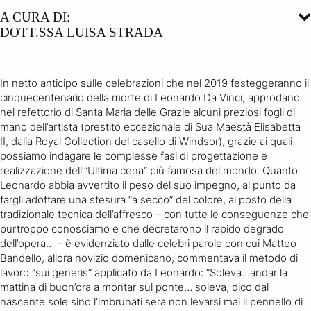
A CURA DI:
DOTT.SSA LUISA STRADA
In netto anticipo sulle celebrazioni che nel 2019 festeggeranno il
cinquecentenario della morte di Leonardo Da Vinci, approdano
nel refettorio di Santa Maria delle Grazie alcuni preziosi fogli di
mano dell’artista (prestito eccezionale di Sua Maestà Elisabetta
II, dalla Royal Collection del casello di Windsor), grazie ai quali
possiamo indagare le complesse fasi di progettazione e
realizzazione dell'”Ultima cena” più famosa del mondo. Quanto
Leonardo abbia avvertito il peso del suo impegno, al punto da
fargli adottare una stesura “a secco” del colore, al posto della
tradizionale tecnica dell’affresco – con tutte le conseguenze che
purtroppo conosciamo e che decretarono il rapido degrado
dell’opera… – è evidenziato dalle celebri parole con cui Matteo
Bandello, allora novizio domenicano, commentava il metodo di
lavoro “sui generis” applicato da Leonardo: “Soleva…andar la
mattina di buon’ora a montar sul ponte… soleva, dico dal
nascente sole sino l’imbrunati sera non levarsi mai il pennello di