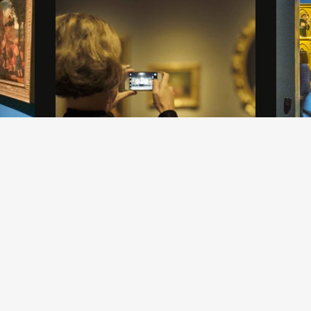
 un
Gli Amici di Brera offrono un ricco
In nett
a
panorama di eventi, conferenze,
nel 201
e la
presentazioni, convegni. Scopri il
cinquec
calendario delle nostre attività.
Leonar
refetto
alcuni 
(presti