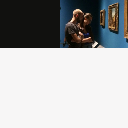
Sostenere la Pinacoteca di Brera è
atto di generosità che permette all
comunità di crescere e di rafforzar
propria identità.