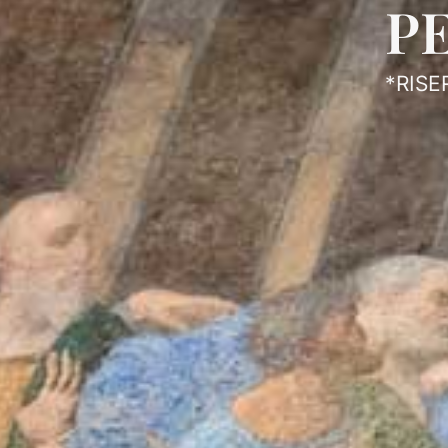
P
*RISE