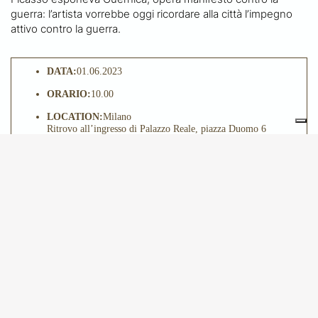
guerra: l’artista vorrebbe oggi ricordare alla città l’impegno
attivo contro la guerra.
DATA:
01.06.2023
ORARIO:
10.00
LOCATION:
Milano
Ritrovo all’ingresso di Palazzo Reale, piazza Duomo 6
QUOTA DI PARTECIPAZIONE:
€25,00
© 2024 - Amici di Brera e dei Musei Milanesi
Privacy Policy
Cookie Policy