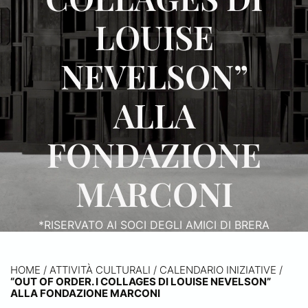
LOUISE
NEVELSON”
ALLA
FONDAZIONE
MARCONI
*RISERVATO AI SOCI DEGLI AMICI DI BRERA
HOME
/
ATTIVITÀ CULTURALI /
CALENDARIO INIZIATIVE
/
“OUT OF ORDER. I COLLAGES DI LOUISE NEVELSON”
ALLA FONDAZIONE MARCONI