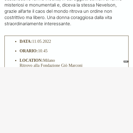
misteriosi e monumentali e, diceva la stessa Nevelson,
grazie all’arte il caos del mondo ritrova un ordine non
costrittivo ma libero. Una donna coraggiosa dalla vita
straordinariamente interessante.
DATA:
11.05.2022
ORARIO:
10.45
LOCATION:
Milano
Ritrovo alla Fondazione Giò Marconi
QUOTA DI PARTECIPAZIONE:
Contributo di
partecipazione € 13
© 2024 - Amici di Brera e dei Musei Milanesi