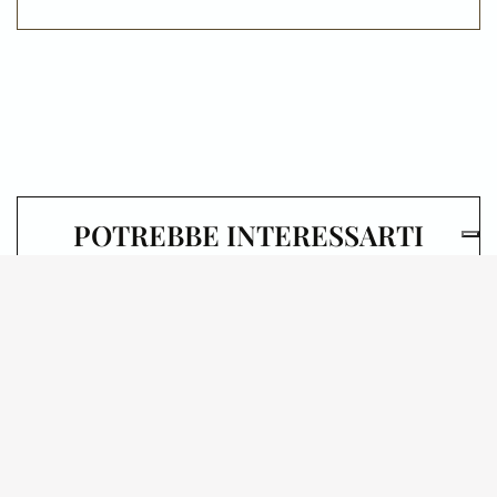
POTREBBE INTERESSARTI
ANCHE
08.10.2026
BIBLIOTECA NAZIONALE
BRAIDENSE
100 ANNI – A TU PER
TU CON LA CRONACA
CRESPI: UN