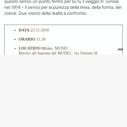
questo senso un punto fermo per lui fu il viaggio in Tunisia
nel 1914 – il senso per la purezza della linea, della forma, del
colore. Due visioni della realtà a confronto.
DATA:
23.11.2018
ORARIO:
15,30
LOCATION:
Milano, MUDEC
Ritrovo all’ingresso del MUDEC, via Tortona 56.
QUOTA DI PARTECIPAZIONE:
€ 25
© 2024 - Amici di Brera e dei Musei Milanesi
Privacy Policy
Cookie Policy