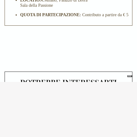
LOCATION:
Milano, Palazzo di Brera
Sala della Passione
QUOTA DI PARTECIPAZIONE:
Contributo a partire da € 5
POTREBBE INTERESSARTI
ANCHE
06.10.2026
SALA ALDO BASSETTI,
PALAZZO DI BRERA