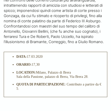
nei confronti delle correnti culturali più all’avanguardia,
intrattenendo rapporti di amicizia con studiosi e letterati di
spicco; imponendosi quindi come artista di corte presso i
Gonzaga, da cui fu stimato e ricoperto di privilegi, fino alla
nomina di conte palatino da parte di Federico III Asburgo.
Confrontandosi con maestri del suo tempo del calibro di
Antonello, Giovanni Bellini, (che fu anche suo cognato), i
ferraresi Tura e De Roberti, Paolo Uccello, ha ispirato
l’illusionismo di Bramante, Correggio, fino a Giulio Romano.
DATA:
17.03.2020
ORARIO:
17,30
LOCATION:
Milano, Palazzo di Brera
Sala della Passione, palazzo di Brera, Via Brera 28.
QUOTA DI PARTECIPAZIONE:
Contributo a partire da €
5.