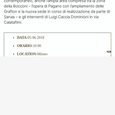
contemporaneo, anche l’ampia area compresa tra la zona
della Bocconi – l’opera di Pagano con l’ampliamento delle
Grafton e la nuova sede in corso di realizzazione da parte di
Sanaa – e gli interventi di Luigi Caccia Dominioni in via
Calatafimi.
DATA:
05.06.2018
ORARIO:
10.00
LOCATION:
Milano
Ritrovo davanti alla chiesa di Sant’Eustorgio
QUOTA DI PARTECIPAZIONE:
Euro 12
© 2024 - Amici di Brera e dei Musei Milanesi