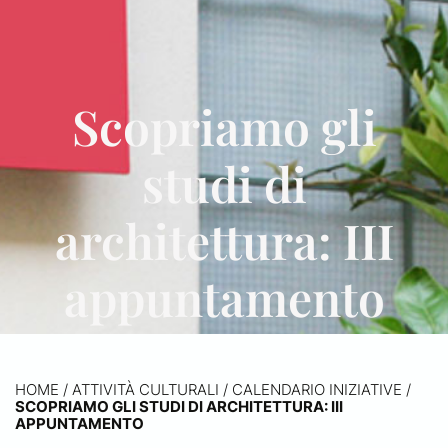
Scopriamo gli
studi di
architettura: III
appuntamento
HOME
/
ATTIVITÀ CULTURALI /
CALENDARIO INIZIATIVE
/
SCOPRIAMO GLI STUDI DI ARCHITETTURA: III
APPUNTAMENTO