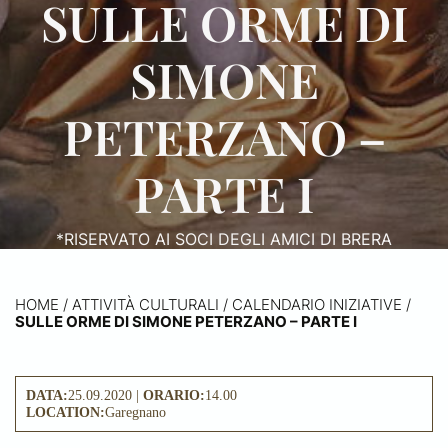
SULLE ORME DI
SIMONE
PETERZANO –
PARTE I
*RISERVATO AI SOCI DEGLI AMICI DI BRERA
HOME
/
ATTIVITÀ CULTURALI /
CALENDARIO INIZIATIVE
/
SULLE ORME DI SIMONE PETERZANO – PARTE I
DATA:
25.09.2020 |
ORARIO:
14.00
LOCATION:
Garegnano