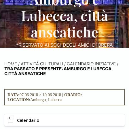
Lubecca, città
anseatiche
*RISERVATO AI SOCI DEGLI AMICI DI BRERA
HOME
/
ATTIVITÀ CULTURALI /
CALENDARIO INIZIATIVE
/
TRA PASSATO E PRESENTE: AMBURGO E LUBECCA,
CITTÀ ANSEATICHE
DATA:
07.06.2018 > 10.06.2018 |
ORARIO:
LOCATION:
Amburgo, Lubecca
Calendario