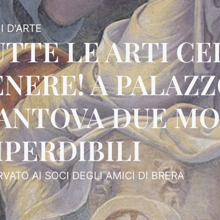
I D'ARTE
UTTE LE ARTI C
NERE! A PALAZZ
ANTOVA DUE MO
MPERDIBILI
RVATO AI SOCI DEGLI AMICI DI BRERA