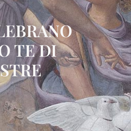
ELEBRANO
O TE DI
STRE