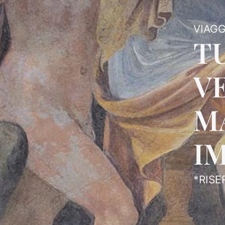
VIAGG
T
VE
M
I
*RISE