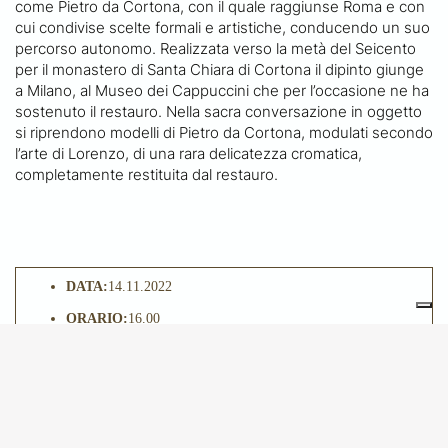
come Pietro da Cortona, con il quale raggiunse Roma e con
cui condivise scelte formali e artistiche, conducendo un suo
percorso autonomo. Realizzata verso la metà del Seicento
per il monastero di Santa Chiara di Cortona il dipinto giunge
a Milano, al Museo dei Cappuccini che per l’occasione ne ha
sostenuto il restauro. Nella sacra conversazione in oggetto
si riprendono modelli di Pietro da Cortona, modulati secondo
l’arte di Lorenzo, di una rara delicatezza cromatica,
completamente restituita dal restauro.
DATA:
14.11.2022
ORARIO:
16.00
LOCATION:
Milano
Ritrovo presso la biglietteria del museo dei Cappuccini, via
Kramer 5
QUOTA DI PARTECIPAZIONE:
visita gratuita