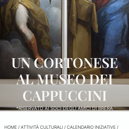
UN CORTONESE
AL MUSEO DEI
CAPPUCCINI
*RISERVATO AI SOCI DEGLI AMICI DI BRERA
HOME
/
ATTIVITÀ CULTURALI /
CALENDARIO INIZIATIVE
/