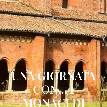
UNA GIORNATA
CON… I
MONACI DI