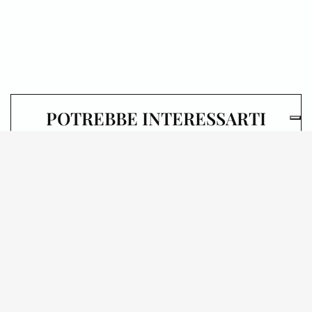
POTREBBE INTERESSARTI
ANCHE
30.09.2026
MUSEO DEL
NOVECENTO
IL MUSEO DEL
NOVECENTO,
VISITATO AL
CONTRARIO
VISITE IN CITTÀ