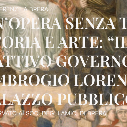
ERENZE A BRERA
N’OPERA SENZA 
ORIA E ARTE: “I
ATTIVO GOVERNO
MBROGIO LOREN
ALAZZO PUBBLICO
RVATO AI SOCI DEGLI AMICI DI BRERA