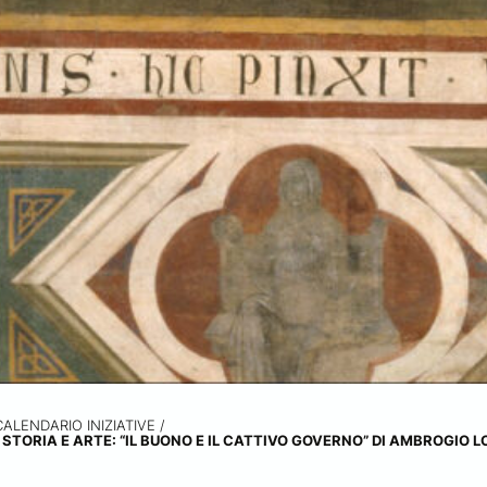
CALENDARIO INIZIATIVE
/
STORIA E ARTE: “IL BUONO E IL CATTIVO GOVERNO” DI AMBROGIO 