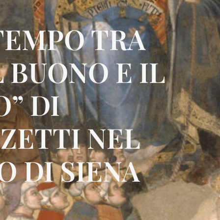
TEMPO TRA
L BUONO E IL
” DI
ZETTI NEL
 DI SIENA