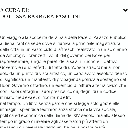
A CURA DI:
DOTT.SSA BARBARA PASOLINI
Un viaggio alla scoperta della Sala della Pace di Palazzo Pubblico
a Siena, l’antica sede dove si riuniva la principale magistratura
della città, in un vasto ciclo di affreschi realizzato in un solo anno
da Ambrogio Lorenzetti; voluti dal governo dei Nove per
rappresentare, lungo le pareti della sala, il Buono e il Cattivo
Governo e i suoi effetti. Si tratta di un’opera straordinaria, non
solo da un punto di vista artistico, un capolavoro assoluto denso
di significati, un manifesto di propaganda politica a sostegno del
Buon Governo cittadino, un esempio di pittura a tema civico che
con i suoi dettagli e i suoi preziosi colori, degni di un codice
miniato medievale, ci riporta indietro
nel tempo. Un libro senza parole che si legge solo grazie alle
immagini, splendida testimonianza storica della vita sociale,
politica ed economica della Siena del XIV secolo, ma allo stesso
tempo in grado di rivelare agli osservatori più attenti un
messaggio universale valido anche nella nostra realtà