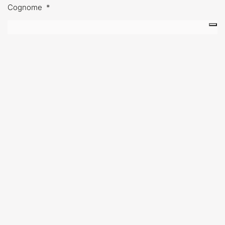
Cognome
*
Email
*
Prima di sottoscrivere leggere
l'Informativa sulla Privacy
Informativa Privacy
*
Ho letto e accettato l'informativa sulla Privacy
© 2024 - Amici di Brera e dei Musei Milanesi