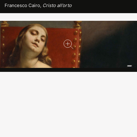
Francesco Cairo,
Cristo all’orto
1960 - ALBERTO SAIBENE
[Socio Presidente, 1961-68]
Guido Cagnacci,
Cleopatra Morente