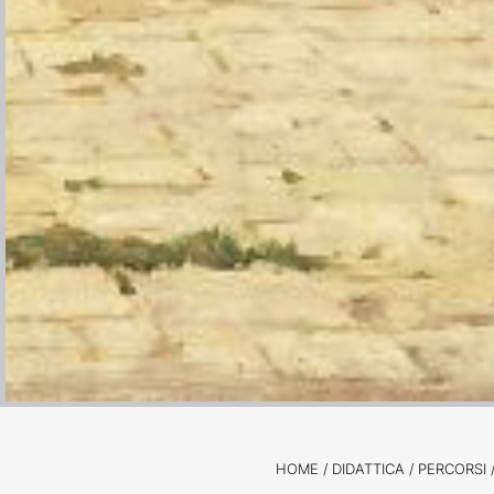
HOME
/
DIDATTICA /
PERCORSI