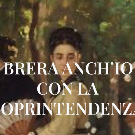
 BRERA ANCH’IO
CON LA
SOPRINTENDENZ