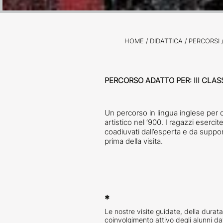
HOME
/
DIDATTICA /
PERCORSI
PERCORSO ADATTO PER: III CLAS
Un percorso in lingua inglese pe
artistico nel ‘900. I ragazzi eserci
coadiuvati dall’esperta e da support
prima della visita.
*
Le nostre visite guidate, della durata 
coinvolgimento attivo degli alunni dava