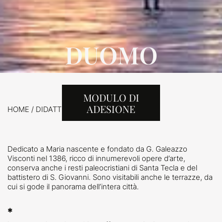
DUOMO
MODULO DI
ADESIONE
HOME
/
DIDATTICA /
PERCORSI
/
DUOMO
Dedicato a Maria nascente e fondato da G. Galeazzo
Visconti nel 1386, ricco di innumerevoli opere d’arte,
conserva anche i resti paleocristiani di Santa Tecla e del
battistero di S. Giovanni. Sono visitabili anche le terrazze, da
cui si gode il panorama dell’intera città.
*