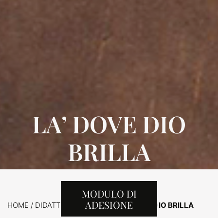
LA’ DOVE DIO
BRILLA
MODULO DI
ADESIONE
HOME
/
DIDATTICA /
PERCORSI
/
LA’ DOVE DIO BRILLA