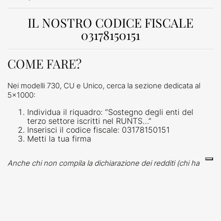
IL NOSTRO CODICE FISCALE
03178150151
COME FARE?
Nei modelli 730, CU e Unico, cerca la sezione dedicata al
5×1000:
Individua il riquadro: “Sostegno degli enti del
terzo settore iscritti nel RUNTS…”
Inserisci il codice fiscale: 03178150151
Metti la tua firma
Anche chi non compila la dichiarazione dei redditi (chi ha
solo il modello CU) può destinare il 5×1000 consegnando la
scheda in busta chiusa alle Poste o a un CAF.
Firma per Brera. Perché Brera sei tu.